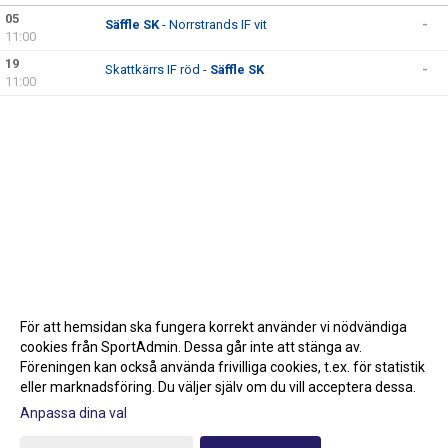
05
Säffle SK
- Norrstrands IF vit
-
11:00
19
Skattkärrs IF röd -
Säffle SK
-
11:00
För att hemsidan ska fungera korrekt använder vi nödvändiga
cookies från SportAdmin. Dessa går inte att stänga av.
Föreningen kan också använda frivilliga cookies, t.ex. för statistik
eller marknadsföring. Du väljer själv om du vill acceptera dessa.
Anpassa dina val
Cookie-inställningar
Gå till Webbversion