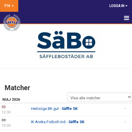
F14
LOGGA IN
HEM
NYHETER
KALENDER
MATCHER
TRUPPEN
Matcher
BILDGALLERI
MAJ 2026
DOKUMENT
03
Hertzöga BK gul -
Säffle SK
-
12:00
KONTAKT
09
IK Arvika Fotboll röd -
Säffle SK
-
10:00