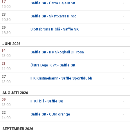
17
Säffle SK
- Östra Deje IK vit
-
15:00
23
Säffle SK
- Skattkärrs IF röd
-
10:30
29
Slottsbrons IF blå -
Säffle SK
-
18:30
JUNI 2026
14
Säffle SK
- IFK Skoghall DF rosa
-
13:00
21
Östra Deje IK vit -
Säffle SK
-
11:00
27
IFK Kristinehamn -
Säffle Sportklubb
-
13:00
AUGUSTI 2026
09
IF Kil blå -
Säffle SK
-
13:00
22
Säffle SK
- QBIK orange
-
14:00
SEPTEMBER 2026