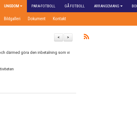
UNGDOM
PARA-FOTBOLL
GÅ FOTBOLL
ARRANGEMANG
BO
Bildgalleri
Dokument
Kontakt
<
>
p och därmed göra den inbetalning som vi
tiviteten