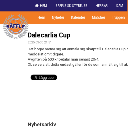
HEM
SÄFFLE SK STYRELSE
HERRAR
DAM
Hem
Nyheter
Kalender
Matcher
Truppen
Dalecarlia Cup
2025-03-30 21:51
Det börjar närma sig att anmäla sig skarpt till Dalecarlia Cu
meddelat om tidigare.
Avgiften på 500 kr betalar man senast 20/4.
Observera att detta endast gäller för de som anmält sig till ak
Nyhetsarkiv