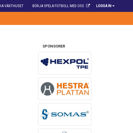
KA VÄXTHUSET
BÖRJA SPELA FOTBOLL MED OSS
LOGGA IN
SPONSORER