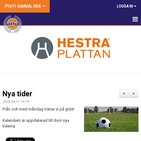
P10/11 GAMMAL SIDA
LOGGA IN
HEM
NYHETER
KALENDER
MATCHER
TRUPPEN
Nya tider
<
>
BILDGALLERI
2024-05-11 19:19
Från och med måndag tränar vi på gräs!
DOKUMENT
Kalendern är uppdaterad till dom nya
tiderna
KONTAKT