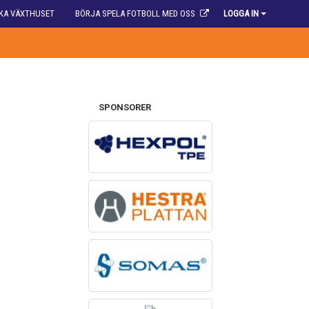
KA VÄXTHUSET
BÖRJA SPELA FOTBOLL MED OSS
LOGGA IN
SPONSORER