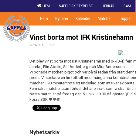
HEM
SÄFFLE SK STYRELSE
HERRAR
DAM
Hem
Nyheter
Kalender
Matcher
Truppen
Vinst borta mot IFK Kristinehamn
2026-06-01 10:02
Det blev vinst borta mot IFK Kristinehamn med 0-7(0-4) fem m
Jareke, Elin Abelin, Siri Anderberg och Mira Andersson.
Vi började matchen piggt och var på tå redan från start denna
press. Vi spelade en fin fotboll med många fina kombinatione
matchen i 90 minuter trots ett underlag som inte var av bästa so
Fem raka matcher utan förlust det är en svit som vi ska förlä
Nästa match är på fredag den 5 juni kl 19.00 då gästar QBIK S
Forza SSK 🧡💙⚽
Nyhetsarkiv