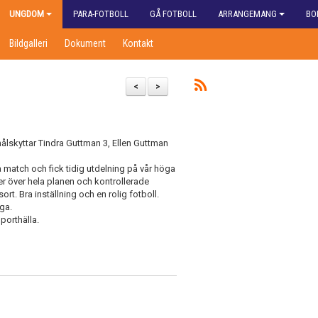
UNGDOM
PARA-FOTBOLL
GÅ FOTBOLL
ARRANGEMANG
BO
Bildgalleri
Dokument
Kontakt
<
>
ålskyttar Tindra Guttman 3, Ellen Guttman
 match och fick tidig utdelning på vår höga
r över hela planen och kontrollerade
rt. Bra inställning och en rolig fotboll.
nga.
porthälla.