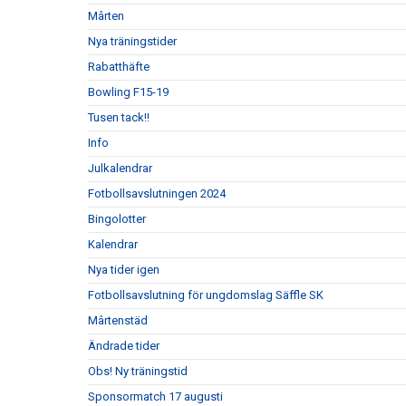
Mârten
Nya träningstider
Rabatthäfte
Bowling F15-19
Tusen tack!!
Info
Julkalendrar
Fotbollsavslutningen 2024
Bingolotter
Kalendrar
Nya tider igen
Fotbollsavslutning för ungdomslag Säffle SK
Mârtenstäd
Ändrade tider
Obs! Ny träningstid
Sponsormatch 17 augusti