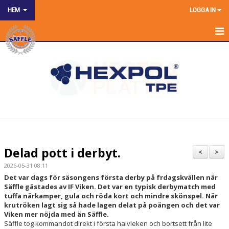
HEM
LOGGA IN
HEM
NYHETER
OM KLUBBEN
SPONSRING
KONTAKT KANSLIET
Delad pott i derbyt.
<
>
KALENDER
2026-05-31 08:11
Det var dags för säsongens första derby på frdagskvällen när
BILDGALLERI
Säffle gästades av IF Viken. Det var en typisk derbymatch med
tuffa närkamper, gula och röda kort och mindre skönspel. När
krutröken lagt sig så hade lagen delat på poängen och det var
DOKUMENT
Viken mer nöjda med än Säffle.
Säffle tog kommandot direkt i första halvleken och bortsett från lite
MATCHER