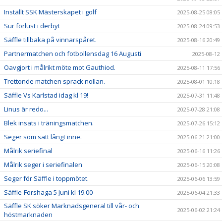
Inställt SSK Mästerskapet i golf
2025-08-25 08:05
Sur förlust i derbyt
2025-08-24 09:53
Säffle tillbaka på vinnarspåret.
2025-08-16 20:49
Partnermatchen och fotbollensdag 16 Augusti
2025-08-12
Oavgjort i målrikt möte mot Gauthiod.
2025-08-11 17:56
Trettonde matchen sprack nollan.
2025-08-01 10:18
Säffle Vs Karlstad idag kl 19!
2025-07-31 11:48
Linus är redo...
2025-07-28 21:08
Blek insats i träningsmatchen.
2025-07-26 15:12
Seger som satt långt inne.
2025-06-21 21:00
Målrik seriefinal
2025-06-16 11:26
Målrik seger i seriefinalen
2025-06-15 20:08
Seger för Säffle i toppmötet.
2025-06-06 13:59
Säffle-Forshaga 5 Juni kl 19.00
2025-06-04 21:33
Säffle SK söker Marknadsgeneral till vår- och
2025-06-02 21:24
höstmarknaden