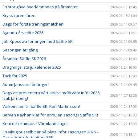
En stor gåva överlämnades på årsmötet
2026-02-19 12:45
Kryss i premiären.
2026-02-15 21:04
Dags för första träningsmatchen!
2026-02-14 09:57
Agenda Årsmöte 2026
2026-02-09 17:51
Jalil Kposowa förlänger med Säffle SK!
2026-02-01 09:55
Säsongen är igång
2026-01-17 09:49
Årsmöte Säffle SK 2026
2026-01-02 12:00
Dragningslista julkalender 2025
2025-12-24 10:00
Tack för 2025
2025-12-19 16:00
Adam Jansson förlänger!
2025-12-04 09:45
Dags att presentera vårt andra nyförvärv inför 2026,
2025-11-27 12:25
Isak Järnberg!
Välkommen till Säffle SK, Karl Martinsson!
2025-11-24 17:03
Bervan Kayhan klar för ännu en säsong i Säffle SK!
2025-11-23 16:33
Knut och Hampus i Värmlandslaget
2025-11-22 16:33
En viktig pusselbit är på plats inför säsongen 2026 –
2025-11-06 13:11
Oskar Höök fortsätter i SSK