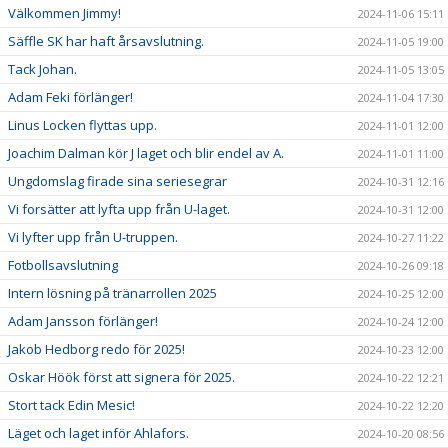
Välkommen Jimmy!
2024-11-06 15:11
Säffle SK har haft årsavslutning.
2024-11-05 19:00
Tack Johan.
2024-11-05 13:05
Adam Feki förlänger!
2024-11-04 17:30
Linus Locken flyttas upp.
2024-11-01 12:00
Joachim Dalman kör J laget och blir endel av A.
2024-11-01 11:00
Ungdomslag firade sina seriesegrar
2024-10-31 12:16
Vi forsätter att lyfta upp från U-laget.
2024-10-31 12:00
Vi lyfter upp från U-truppen.
2024-10-27 11:22
Fotbollsavslutning
2024-10-26 09:18
Intern lösning på tränarrollen 2025
2024-10-25 12:00
Adam Jansson förlänger!
2024-10-24 12:00
Jakob Hedborg redo för 2025!
2024-10-23 12:00
Oskar Höök först att signera för 2025.
2024-10-22 12:21
Stort tack Edin Mesic!
2024-10-22 12:20
Läget och laget inför Ahlafors.
2024-10-20 08:56