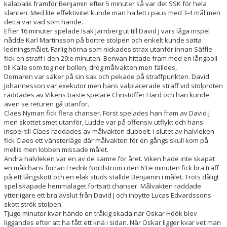
kalabalik framför Benjamin efter 5 minuter så var det SSK för hela
slanten. Med lite effektivitet kunde man ha lett i paus med 3-4 mål men
VÅRA LAG/TRÄNARE
detta var vad som hände.
Efter 16 minuter spelade Isak Järnberg ut till David J vars låga inspel
nådde Karl Martinsson på bortre stolpen och enkelt kunde sätta
ledningsmålet. Farlig hörna som nickades strax utanför innan Säffle
fick en straff i den 29:e minuten. Berwan hittade fram med en långboll
till Kalle som tog ner bollen, drog målvakten men fälldes,
Domaren var säker på sin sak och pekade på straffpunkten. David
Johannesson var exekutor men hans välplacerade straff vid stolproten
räddades av Vikens bäste spelare Christoffer Härd och han kunde
även se returen gå utanför.
Claes Nyman fick flera chanser. Först spelades han fram av David J
men skottet smet utanför, Ludde var på offensiv utflykt och hans
inspel till Claes räddades av målvakten dubbelt. I slutet av halvleken
fick Claes ett vänsterläge där målvakten för en gångs skull kom på
mellis men lobben missade målet.
Andra halvleken var en av de sämre för året. Viken hade inte skapat
en målchans förrän Fredrik Nordström i den 63:e minuten fick bra träff
på ett långskott och en elak studs ställde Benjamin i målet. Trots dåligt
spel skapade hemmalaget fortsatt chanser. Målvakten räddade
ytterligare ett bra avslut från David J och inbytte Lucas Edvardssons
skott strök stolpen.
Tjugo minuter kvar hände en tråkig skada när Oskar Höök blev
liggandes efter att ha fått ett knä i sidan. När Oskar ligger kvar vet man