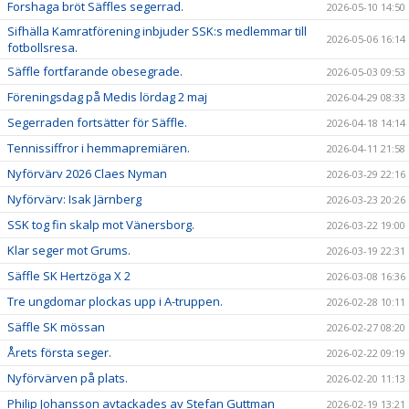
Forshaga bröt Säffles segerrad.
2026-05-10 14:50
Sifhälla Kamratförening inbjuder SSK:s medlemmar till
2026-05-06 16:14
fotbollsresa.
Säffle fortfarande obesegrade.
2026-05-03 09:53
Föreningsdag på Medis lördag 2 maj
2026-04-29 08:33
Segerraden fortsätter för Säffle.
2026-04-18 14:14
Tennissiffror i hemmapremiären.
2026-04-11 21:58
Nyförvärv 2026 Claes Nyman
2026-03-29 22:16
Nyförvärv: Isak Järnberg
2026-03-23 20:26
SSK tog fin skalp mot Vänersborg.
2026-03-22 19:00
Klar seger mot Grums.
2026-03-19 22:31
Säffle SK Hertzöga X 2
2026-03-08 16:36
Tre ungdomar plockas upp i A-truppen.
2026-02-28 10:11
Säffle SK mössan
2026-02-27 08:20
Årets första seger.
2026-02-22 09:19
Nyförvärven på plats.
2026-02-20 11:13
Philip Johansson avtackades av Stefan Guttman
2026-02-19 13:21