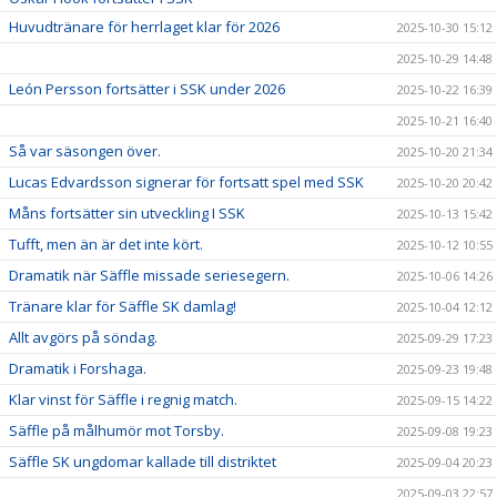
Huvudtränare för herrlaget klar för 2026
2025-10-30 15:12
2025-10-29 14:48
León Persson fortsätter i SSK under 2026
2025-10-22 16:39
2025-10-21 16:40
Så var säsongen över.
2025-10-20 21:34
Lucas Edvardsson signerar för fortsatt spel med SSK
2025-10-20 20:42
Måns fortsätter sin utveckling I SSK
2025-10-13 15:42
Tufft, men än är det inte kört.
2025-10-12 10:55
Dramatik när Säffle missade seriesegern.
2025-10-06 14:26
Tränare klar för Säffle SK damlag!
2025-10-04 12:12
Allt avgörs på söndag.
2025-09-29 17:23
Dramatik i Forshaga.
2025-09-23 19:48
Klar vinst för Säffle i regnig match.
2025-09-15 14:22
Säffle på målhumör mot Torsby.
2025-09-08 19:23
Säffle SK ungdomar kallade till distriktet
2025-09-04 20:23
2025-09-03 22:57