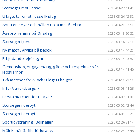
Storseger mot Tösse!
2025-03-27 11:49
U laget tar emot Tösse IF idag!
2025-03-26 12:32
Ännu en seger och hållen nolla mot Åsebro.
2025-03-20 13:50
Åsebro hemma på Onsdag.
2025-03-18 20:52
Storseger igen.
2025-03-16 17:18
Ny match , Arvika på besök!
2025-03-14 14:20
Erbjudande JeJe´s gym
2025-03-14 13:52
Gemenskap, engagemang, glädje och respekt är våra
2025-03-14 11:45
ledstjärnor.
Två matcher för A- och U-laget i helgen.
2025-03-10 22:10
Inför Vänersborgs IF
2025-03-08 11:25
Första matchen för U-laget!
2025-03-07 11:00
Storseger i derbyt.
2025-03-02 12:46
Storseger i derbyt.
2025-03-01 16:21
Sportlovsträning i Bollhallen
2025-02-26 21:14
Målrikt när Säffle förlorade.
2025-02-23 15:45