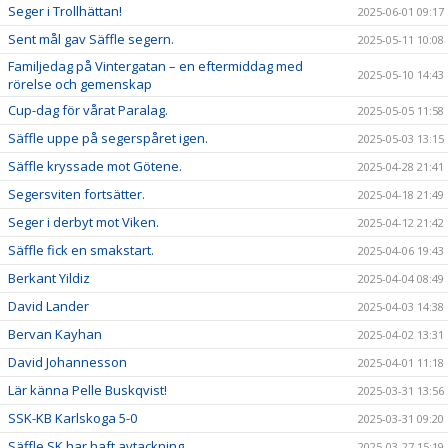
Seger i Trollhättan!
2025-06-01 09:17
Sent mål gav Säffle segern.
2025-05-11 10:08
Familjedag på Vintergatan – en eftermiddag med
2025-05-10 14:43
rörelse och gemenskap
Cup-dag för vårat Paralag.
2025-05-05 11:58
Säffle uppe på segerspåret igen.
2025-05-03 13:15
Säffle kryssade mot Götene.
2025-04-28 21:41
Segersviten fortsätter.
2025-04-18 21:49
Seger i derbyt mot Viken.
2025-04-12 21:42
Säffle fick en smakstart.
2025-04-06 19:43
Berkant Yildiz
2025-04-04 08:49
David Lander
2025-04-03 14:38
Bervan Kayhan
2025-04-02 13:31
David Johannesson
2025-04-01 11:18
Lär känna Pelle Buskqvist!
2025-03-31 13:56
SSK-KB Karlskoga 5-0
2025-03-31 09:20
Säffle SK har haft avtackning
2025-03-27 15:19