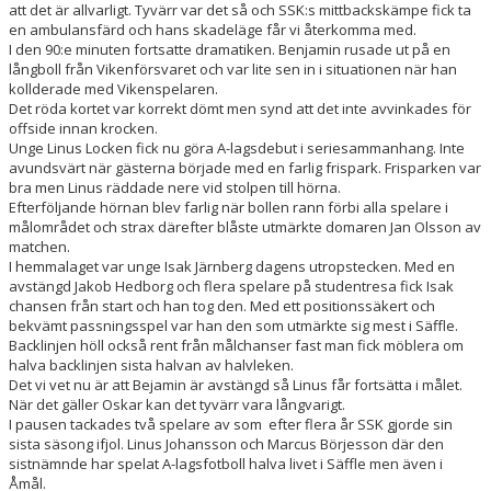
att det är allvarligt. Tyvärr var det så och SSK:s mittbackskämpe fick ta
en ambulansfärd och hans skadeläge får vi återkomma med.
I den 90:e minuten fortsatte dramatiken. Benjamin rusade ut på en
långboll från Vikenförsvaret och var lite sen in i situationen när han
kollderade med Vikenspelaren.
Det röda kortet var korrekt dömt men synd att det inte avvinkades för
offside innan krocken.
Unge Linus Locken fick nu göra A-lagsdebut i seriesammanhang. Inte
avundsvärt när gästerna började med en farlig frispark. Frisparken var
bra men Linus räddade nere vid stolpen till hörna.
Efterföljande hörnan blev farlig när bollen rann förbi alla spelare i
målområdet och strax därefter blåste utmärkte domaren Jan Olsson av
matchen.
I hemmalaget var unge Isak Järnberg dagens utropstecken. Med en
avstängd Jakob Hedborg och flera spelare på studentresa fick Isak
chansen från start och han tog den. Med ett positionssäkert och
bekvämt passningsspel var han den som utmärkte sig mest i Säffle.
Backlinjen höll också rent från målchanser fast man fick möblera om
halva backlinjen sista halvan av halvleken.
Det vi vet nu är att Bejamin är avstängd så Linus får fortsätta i målet.
När det gäller Oskar kan det tyvärr vara långvarigt.
I pausen tackades två spelare av som efter flera år SSK gjorde sin
sista säsong ifjol. Linus Johansson och Marcus Börjesson där den
sistnämnde har spelat A-lagsfotboll halva livet i Säffle men även i
Åmål.