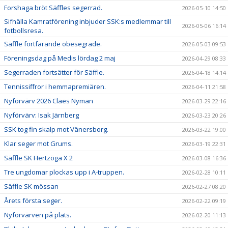
Forshaga bröt Säffles segerrad.
2026-05-10 14:50
Sifhälla Kamratförening inbjuder SSK:s medlemmar till
2026-05-06 16:14
fotbollsresa.
Säffle fortfarande obesegrade.
2026-05-03 09:53
Föreningsdag på Medis lördag 2 maj
2026-04-29 08:33
Segerraden fortsätter för Säffle.
2026-04-18 14:14
Tennissiffror i hemmapremiären.
2026-04-11 21:58
Nyförvärv 2026 Claes Nyman
2026-03-29 22:16
Nyförvärv: Isak Järnberg
2026-03-23 20:26
SSK tog fin skalp mot Vänersborg.
2026-03-22 19:00
Klar seger mot Grums.
2026-03-19 22:31
Säffle SK Hertzöga X 2
2026-03-08 16:36
Tre ungdomar plockas upp i A-truppen.
2026-02-28 10:11
Säffle SK mössan
2026-02-27 08:20
Årets första seger.
2026-02-22 09:19
Nyförvärven på plats.
2026-02-20 11:13