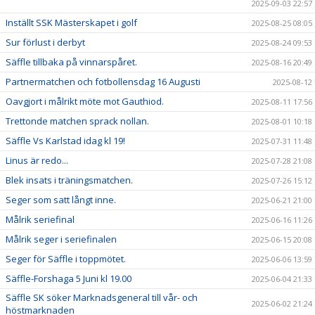
2025-09-03 22:57
Inställt SSK Mästerskapet i golf
2025-08-25 08:05
Sur förlust i derbyt
2025-08-24 09:53
Säffle tillbaka på vinnarspåret.
2025-08-16 20:49
Partnermatchen och fotbollensdag 16 Augusti
2025-08-12
Oavgjort i målrikt möte mot Gauthiod.
2025-08-11 17:56
Trettonde matchen sprack nollan.
2025-08-01 10:18
Säffle Vs Karlstad idag kl 19!
2025-07-31 11:48
Linus är redo...
2025-07-28 21:08
Blek insats i träningsmatchen.
2025-07-26 15:12
Seger som satt långt inne.
2025-06-21 21:00
Målrik seriefinal
2025-06-16 11:26
Målrik seger i seriefinalen
2025-06-15 20:08
Seger för Säffle i toppmötet.
2025-06-06 13:59
Säffle-Forshaga 5 Juni kl 19.00
2025-06-04 21:33
Säffle SK söker Marknadsgeneral till vår- och
2025-06-02 21:24
höstmarknaden