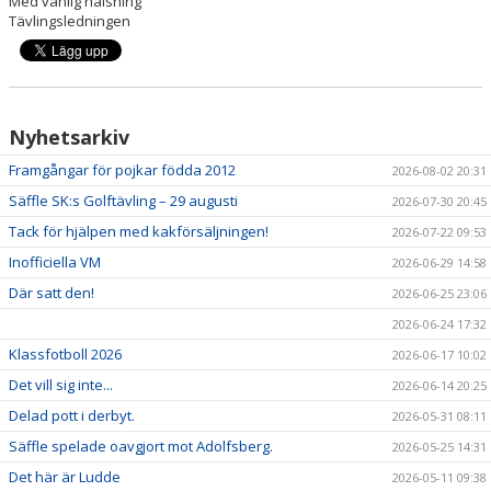
Med vänlig hälsning
Tävlingsledningen
VÅRA LAG/TRÄNARE
Nyhetsarkiv
Framgångar för pojkar födda 2012
2026-08-02 20:31
Säffle SK:s Golftävling – 29 augusti
2026-07-30 20:45
Tack för hjälpen med kakförsäljningen!
2026-07-22 09:53
Inofficiella VM
2026-06-29 14:58
Där satt den!
2026-06-25 23:06
2026-06-24 17:32
Klassfotboll 2026
2026-06-17 10:02
Det vill sig inte...
2026-06-14 20:25
Delad pott i derbyt.
2026-05-31 08:11
Säffle spelade oavgjort mot Adolfsberg.
2026-05-25 14:31
Det här är Ludde
2026-05-11 09:38