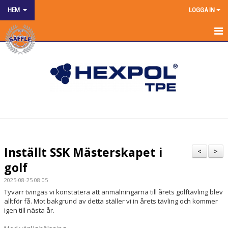
HEM
LOGGA IN
HEM
NYHETER
OM KLUBBEN
SPONSRING
KONTAKT KANSLIET
Inställt SSK Mästerskapet i
<
>
KALENDER
golf
2025-08-25 08:05
BILDGALLERI
Tyvärr tvingas vi konstatera att anmälningarna till årets golftävling blev
alltför få. Mot bakgrund av detta ställer vi in årets tävling och kommer
DOKUMENT
igen till nästa år.
MATCHER