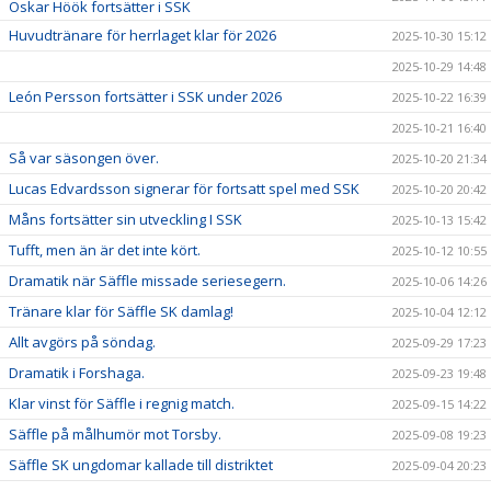
Oskar Höök fortsätter i SSK
Huvudtränare för herrlaget klar för 2026
2025-10-30 15:12
2025-10-29 14:48
León Persson fortsätter i SSK under 2026
2025-10-22 16:39
2025-10-21 16:40
Så var säsongen över.
2025-10-20 21:34
Lucas Edvardsson signerar för fortsatt spel med SSK
2025-10-20 20:42
Måns fortsätter sin utveckling I SSK
2025-10-13 15:42
Tufft, men än är det inte kört.
2025-10-12 10:55
Dramatik när Säffle missade seriesegern.
2025-10-06 14:26
Tränare klar för Säffle SK damlag!
2025-10-04 12:12
Allt avgörs på söndag.
2025-09-29 17:23
Dramatik i Forshaga.
2025-09-23 19:48
Klar vinst för Säffle i regnig match.
2025-09-15 14:22
Säffle på målhumör mot Torsby.
2025-09-08 19:23
Säffle SK ungdomar kallade till distriktet
2025-09-04 20:23