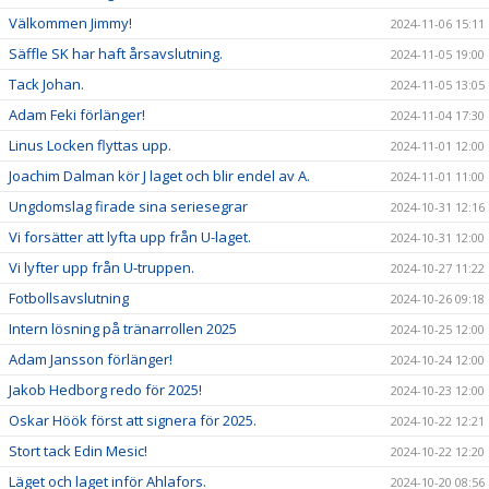
Välkommen Jimmy!
2024-11-06 15:11
Säffle SK har haft årsavslutning.
2024-11-05 19:00
Tack Johan.
2024-11-05 13:05
Adam Feki förlänger!
2024-11-04 17:30
Linus Locken flyttas upp.
2024-11-01 12:00
Joachim Dalman kör J laget och blir endel av A.
2024-11-01 11:00
Ungdomslag firade sina seriesegrar
2024-10-31 12:16
Vi forsätter att lyfta upp från U-laget.
2024-10-31 12:00
Vi lyfter upp från U-truppen.
2024-10-27 11:22
Fotbollsavslutning
2024-10-26 09:18
Intern lösning på tränarrollen 2025
2024-10-25 12:00
Adam Jansson förlänger!
2024-10-24 12:00
Jakob Hedborg redo för 2025!
2024-10-23 12:00
Oskar Höök först att signera för 2025.
2024-10-22 12:21
Stort tack Edin Mesic!
2024-10-22 12:20
Läget och laget inför Ahlafors.
2024-10-20 08:56