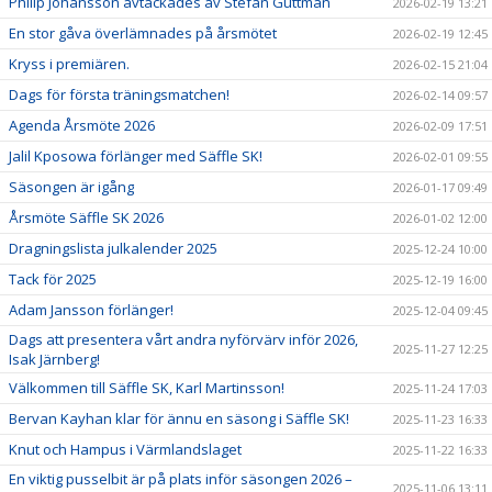
Philip Johansson avtackades av Stefan Guttman
2026-02-19 13:21
En stor gåva överlämnades på årsmötet
2026-02-19 12:45
Kryss i premiären.
2026-02-15 21:04
Dags för första träningsmatchen!
2026-02-14 09:57
Agenda Årsmöte 2026
2026-02-09 17:51
Jalil Kposowa förlänger med Säffle SK!
2026-02-01 09:55
Säsongen är igång
2026-01-17 09:49
Årsmöte Säffle SK 2026
2026-01-02 12:00
Dragningslista julkalender 2025
2025-12-24 10:00
Tack för 2025
2025-12-19 16:00
Adam Jansson förlänger!
2025-12-04 09:45
Dags att presentera vårt andra nyförvärv inför 2026,
2025-11-27 12:25
Isak Järnberg!
Välkommen till Säffle SK, Karl Martinsson!
2025-11-24 17:03
Bervan Kayhan klar för ännu en säsong i Säffle SK!
2025-11-23 16:33
Knut och Hampus i Värmlandslaget
2025-11-22 16:33
En viktig pusselbit är på plats inför säsongen 2026 –
2025-11-06 13:11