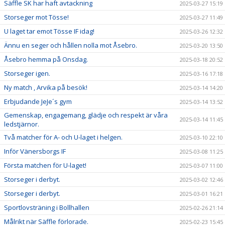
Säffle SK har haft avtackning
2025-03-27 15:19
Storseger mot Tösse!
2025-03-27 11:49
U laget tar emot Tösse IF idag!
2025-03-26 12:32
Ännu en seger och hållen nolla mot Åsebro.
2025-03-20 13:50
Åsebro hemma på Onsdag.
2025-03-18 20:52
Storseger igen.
2025-03-16 17:18
Ny match , Arvika på besök!
2025-03-14 14:20
Erbjudande JeJe´s gym
2025-03-14 13:52
Gemenskap, engagemang, glädje och respekt är våra
2025-03-14 11:45
ledstjärnor.
Två matcher för A- och U-laget i helgen.
2025-03-10 22:10
Inför Vänersborgs IF
2025-03-08 11:25
Första matchen för U-laget!
2025-03-07 11:00
Storseger i derbyt.
2025-03-02 12:46
Storseger i derbyt.
2025-03-01 16:21
Sportlovsträning i Bollhallen
2025-02-26 21:14
Målrikt när Säffle förlorade.
2025-02-23 15:45