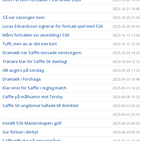
2025-10-21 16:40
Så var säsongen över.
2025-10-20 21:34
Lucas Edvardsson signerar för fortsatt spel med SSK
2025-10-20 20:42
Måns fortsätter sin utveckling I SSK
2025-10-13 15:42
Tufft, men än är det inte kört.
2025-10-12 10:55
Dramatik när Säffle missade seriesegern.
2025-10-06 14:26
Tränare klar för Säffle SK damlag!
2025-10-04 12:12
Allt avgörs på söndag.
2025-09-29 17:23
Dramatik i Forshaga.
2025-09-23 19:48
Klar vinst för Säffle i regnig match.
2025-09-15 14:22
Säffle på målhumör mot Torsby.
2025-09-08 19:23
Säffle SK ungdomar kallade till distriktet
2025-09-04 20:23
2025-09-03 22:57
Inställt SSK Mästerskapet i golf
2025-08-25 08:05
Sur förlust i derbyt
2025-08-24 09:53
Säffle tillbaka på vinnarspåret.
2025-08-16 20:49