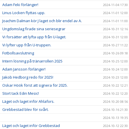
Adam Feki förlänger!
2024-11-04 17:30
Linus Locken flyttas upp.
2024-11-01 12:00
Joachim Dalman kör J laget och blir endel av A.
2024-11-01 11:00
Ungdomslag firade sina seriesegrar
2024-10-31 12:16
Vi forsätter att lyfta upp från U-laget.
2024-10-31 12:00
Vi lyfter upp från U-truppen.
2024-10-27 11:22
Fotbollsavslutning
2024-10-26 09:18
Intern lösning på tränarrollen 2025
2024-10-25 12:00
Adam Jansson förlänger!
2024-10-24 12:00
Jakob Hedborg redo för 2025!
2024-10-23 12:00
Oskar Höök först att signera för 2025.
2024-10-22 12:21
Stort tack Edin Mesic!
2024-10-22 12:20
Läget och laget inför Ahlafors.
2024-10-20 08:56
Grebbestad blev för svårt.
2024-10-16 21:30
2024-10-13 19:35
Läget och laget inför Grebbestad
2024-10-12 22:30