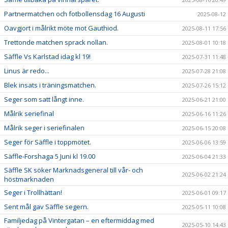
Partnermatchen och fotbollensdag 16 Augusti
2025-08-12
Oavgjort i målrikt möte mot Gauthiod.
2025-08-11 17:56
Trettonde matchen sprack nollan.
2025-08-01 10:18
Säffle Vs Karlstad idag kl 19!
2025-07-31 11:48
Linus är redo...
2025-07-28 21:08
Blek insats i träningsmatchen.
2025-07-26 15:12
Seger som satt långt inne.
2025-06-21 21:00
Målrik seriefinal
2025-06-16 11:26
Målrik seger i seriefinalen
2025-06-15 20:08
Seger för Säffle i toppmötet.
2025-06-06 13:59
Säffle-Forshaga 5 Juni kl 19.00
2025-06-04 21:33
Säffle SK söker Marknadsgeneral till vår- och
2025-06-02 21:24
höstmarknaden
Seger i Trollhättan!
2025-06-01 09:17
Sent mål gav Säffle segern.
2025-05-11 10:08
Familjedag på Vintergatan – en eftermiddag med
2025-05-10 14:43