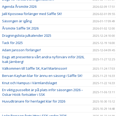
Agenda Årsmöte 2026
2026-02-09 17:51
Jalil Kposowa förlänger med Säffle SK!
2026-02-01 09:55
Säsongen är igång
2026-01-17 09:49
Årsmöte Säffle SK 2026
2026-01-02 12:00
Dragningslista julkalender 2025
2025-12-24 10:00
Tack för 2025
2025-12-19 16:00
Adam Jansson förlänger!
2025-12-04 09:45
Dags att presentera vårt andra nyförvärv inför 2026,
2025-11-27 12:25
Isak Järnberg!
Välkommen till Säffle SK, Karl Martinsson!
2025-11-24 17:03
Bervan Kayhan klar för ännu en säsong i Säffle SK!
2025-11-23 16:33
Knut och Hampus i Värmlandslaget
2025-11-22 16:33
En viktig pusselbit är på plats inför säsongen 2026 –
2025-11-06 13:11
Oskar Höök fortsätter i SSK
Huvudtränare för herrlaget klar för 2026
2025-10-30 15:12
2025-10-29 14:48
León Persson fortsätter i SSK under 2026
2025-10-22 16:39