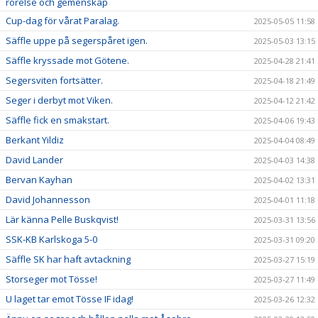
rörelse och gemenskap
Cup-dag för vårat Paralag.
2025-05-05 11:58
Säffle uppe på segerspåret igen.
2025-05-03 13:15
Säffle kryssade mot Götene.
2025-04-28 21:41
Segersviten fortsätter.
2025-04-18 21:49
Seger i derbyt mot Viken.
2025-04-12 21:42
Säffle fick en smakstart.
2025-04-06 19:43
Berkant Yildiz
2025-04-04 08:49
David Lander
2025-04-03 14:38
Bervan Kayhan
2025-04-02 13:31
David Johannesson
2025-04-01 11:18
Lär känna Pelle Buskqvist!
2025-03-31 13:56
SSK-KB Karlskoga 5-0
2025-03-31 09:20
Säffle SK har haft avtackning
2025-03-27 15:19
Storseger mot Tösse!
2025-03-27 11:49
U laget tar emot Tösse IF idag!
2025-03-26 12:32