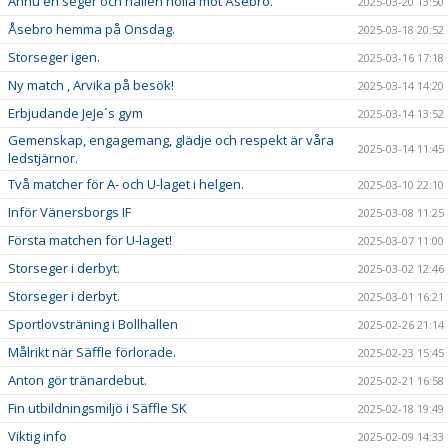
Ännu en seger och hållen nolla mot Åsebro.
2025-03-20 13:50
Åsebro hemma på Onsdag.
2025-03-18 20:52
Storseger igen.
2025-03-16 17:18
Ny match , Arvika på besök!
2025-03-14 14:20
Erbjudande JeJe´s gym
2025-03-14 13:52
Gemenskap, engagemang, glädje och respekt är våra
2025-03-14 11:45
ledstjärnor.
Två matcher för A- och U-laget i helgen.
2025-03-10 22:10
Inför Vänersborgs IF
2025-03-08 11:25
Första matchen för U-laget!
2025-03-07 11:00
Storseger i derbyt.
2025-03-02 12:46
Storseger i derbyt.
2025-03-01 16:21
Sportlovsträning i Bollhallen
2025-02-26 21:14
Målrikt när Säffle förlorade.
2025-02-23 15:45
Anton gör tränardebut.
2025-02-21 16:58
Fin utbildningsmiljö i Säffle SK
2025-02-18 19:49
Viktig info
2025-02-09 14:33