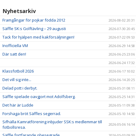
Nyhetsarkiv
VÅRA LAG/TRÄNARE
Framgångar för pojkar födda 2012
2026-08-02 20:31
Säffle SK:s Golftävling – 29 augusti
2026-07-30 20:45
Tack för hjälpen med kakförsäljningen!
2026-07-22 09:53
Inofficiella VM
2026-06-29 14:58
Där satt den!
2026-06-25 23:06
2026-06-24 17:32
Klassfotboll 2026
2026-06-17 10:02
Det vill sig inte...
2026-06-14 20:25
Delad pott i derbyt.
2026-05-31 08:11
Säffle spelade oavgjort mot Adolfsberg.
2026-05-25 14:31
Det här är Ludde
2026-05-11 09:38
Forshaga bröt Säffles segerrad.
2026-05-10 14:50
Sifhälla Kamratförening inbjuder SSK:s medlemmar till
2026-05-06 16:14
fotbollsresa.
Säffle fortfarande obesegrade.
2026-05-03 09:53