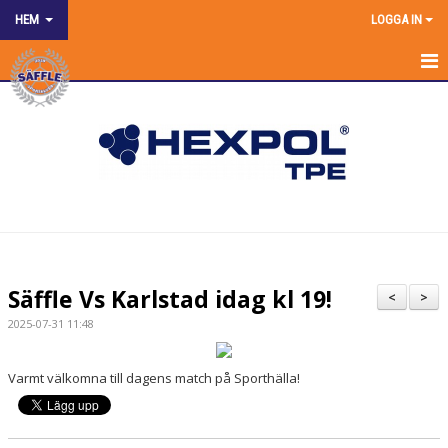
HEM
LOGGA IN
HEM
NYHETER
OM KLUBBEN
SPONSRING
KONTAKT KANSLIET
Säffle Vs Karlstad idag kl 19!
<
>
KALENDER
2025-07-31 11:48
BILDGALLERI
Varmt välkomna till dagens match på Sporthälla!
DOKUMENT
MATCHER