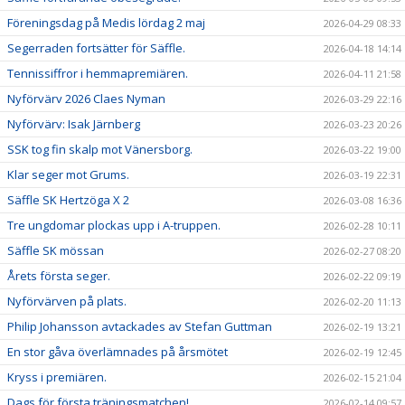
Föreningsdag på Medis lördag 2 maj
2026-04-29 08:33
Segerraden fortsätter för Säffle.
2026-04-18 14:14
Tennissiffror i hemmapremiären.
2026-04-11 21:58
Nyförvärv 2026 Claes Nyman
2026-03-29 22:16
Nyförvärv: Isak Järnberg
2026-03-23 20:26
SSK tog fin skalp mot Vänersborg.
2026-03-22 19:00
Klar seger mot Grums.
2026-03-19 22:31
Säffle SK Hertzöga X 2
2026-03-08 16:36
Tre ungdomar plockas upp i A-truppen.
2026-02-28 10:11
Säffle SK mössan
2026-02-27 08:20
Årets första seger.
2026-02-22 09:19
Nyförvärven på plats.
2026-02-20 11:13
Philip Johansson avtackades av Stefan Guttman
2026-02-19 13:21
En stor gåva överlämnades på årsmötet
2026-02-19 12:45
Kryss i premiären.
2026-02-15 21:04
Dags för första träningsmatchen!
2026-02-14 09:57