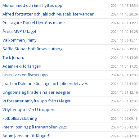
Mohammed och Emil flyttas upp
2024-11-15 15:34
Alfred fortsätter och Jalil och Muscab återvänder.
2024-11-13 20:26
Pristagare Daniel Hjerténs minne.
2024-11-11 13:23
Årets MVP U-laget
2024-11-10 14:25
Välkommen Jimmy!
2024-11-06 15:11
Säffle SK har haft årsavslutning.
2024-11-05 19:00
Tack Johan.
2024-11-05 13:05
Adam Feki förlänger!
2024-11-04 17:30
Linus Locken flyttas upp.
2024-11-01 12:00
Joachim Dalman kör J laget och blir endel av A.
2024-11-01 11:00
Ungdomslag firade sina seriesegrar
2024-10-31 12:16
Vi forsätter att lyfta upp från U-laget.
2024-10-31 12:00
Vi lyfter upp från U-truppen.
2024-10-27 11:22
Fotbollsavslutning
2024-10-26 09:18
Intern lösning på tränarrollen 2025
2024-10-25 12:00
Adam Jansson förlänger!
2024-10-24 12:00