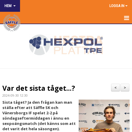
HEM
LOGGA IN
HEM
NYHETER
OM KLUBBEN
SPONSRING
KONTAKT KANSLIET
Var det sista tåget...?
<
>
KALENDER
2024-09-30 12:30
Sista tåget? Ja den frågan kan man
BILDGALLERI
ställa efter att Säffle SK och
Vänersborgs IF spelat 2-2 på
söndagseftermiddagen i ännu en
DOKUMENT
sexpoängsmatch (det känns som att
det varit det hela säsongen).
MATCHER