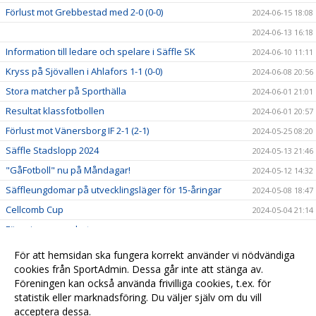
Förlust mot Grebbestad med 2-0 (0-0)
2024-06-15 18:08
2024-06-13 16:18
Information till ledare och spelare i Säffle SK
2024-06-10 11:11
Kryss på Sjövallen i Ahlafors 1-1 (0-0)
2024-06-08 20:56
Stora matcher på Sporthälla
2024-06-01 21:01
Resultat klassfotbollen
2024-06-01 20:57
Förlust mot Vänersborg IF 2-1 (2-1)
2024-05-25 08:20
Säffle Stadslopp 2024
2024-05-13 21:46
"GåFotboll" nu på Måndagar!
2024-05-12 14:32
Säffleungdomar på utvecklingsläger för 15-åringar
2024-05-08 18:47
Cellcomb Cup
2024-05-04 21:14
Föreningssamarbete
2024-05-04 21:13
Start för Gåfotboll tisdag 27/2
2024-02-24 01:26
För att hemsidan ska fungera korrekt använder vi nödvändiga
VÄLKOMMEN TILL SÄFFLE SK!
cookies från SportAdmin. Dessa går inte att stänga av.
2023-11-15 15:44
Föreningen kan också använda frivilliga cookies, t.ex. för
2023-11-14 15:44
statistik eller marknadsföring. Du väljer själv om du vill
acceptera dessa.