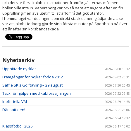
och det var flera kalabalik situationer framför gästernas mål men
bollen ville inte in. Vänersborg var också nära att avgöra efter en fin
upprullning men avslutet mitt i straffområdet gick utanför.
I hemmalaget var det ingen som direkt stack ut men glädjande att se
var att Jakob Hedborg gjorde sina första minuter på Sporthälla på över
ett år efter sin korsbandsskada.
Nyhetsarkiv
Upphittade nycklar
2026-08-08 10:12
Framgångar för pojkar födda 2012
2026-08-02 20:31
Säffle SK:s Golftävling – 29 augusti
2026-07-30 20:45
Tack för hjälpen med kakförsäljningen!
2026-07-22 09:53
Inofficiella VM
2026-06-29 14:58
Där satt den!
2026-06-25 23:06
2026-06-24 17:32
Klassfotboll 2026
2026-06-17 10:02