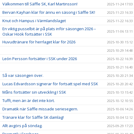
Välkommen till Säffle SK, Karl Martinsson!
2025-11-24 17:03
Bervan Kayhan klar för ännu en säsong i Säffle SK!
2025-11-23 16:33
Knut och Hampus i Värmlandslaget
2025-11-22 16:33
En viktig pusselbit är på plats inför säsongen 2026 –
2025-11-06 13:11
Oskar Höök fortsätter i SSK
Huvudtränare för herrlaget klar för 2026
2025-10-30 15:12
2025-10-29 14:48
León Persson fortsätter i SSK under 2026
2025-10-22 16:39
2025-10-21 16:40
Så var säsongen över.
2025-10-20 21:34
Lucas Edvardsson signerar för fortsatt spel med SSK
2025-10-20 20:42
Måns fortsätter sin utveckling I SSK
2025-10-13 15:42
Tufft, men än är det inte kört.
2025-10-12 10:55
Dramatik när Säffle missade seriesegern.
2025-10-06 14:26
Tränare klar för Säffle SK damlag!
2025-10-04 12:12
Allt avgörs på söndag.
2025-09-29 17:23