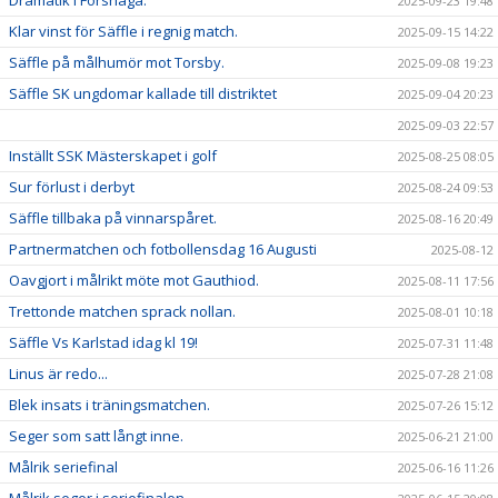
Dramatik i Forshaga.
2025-09-23 19:48
Klar vinst för Säffle i regnig match.
2025-09-15 14:22
Säffle på målhumör mot Torsby.
2025-09-08 19:23
Säffle SK ungdomar kallade till distriktet
2025-09-04 20:23
2025-09-03 22:57
Inställt SSK Mästerskapet i golf
2025-08-25 08:05
Sur förlust i derbyt
2025-08-24 09:53
Säffle tillbaka på vinnarspåret.
2025-08-16 20:49
Partnermatchen och fotbollensdag 16 Augusti
2025-08-12
Oavgjort i målrikt möte mot Gauthiod.
2025-08-11 17:56
Trettonde matchen sprack nollan.
2025-08-01 10:18
Säffle Vs Karlstad idag kl 19!
2025-07-31 11:48
Linus är redo...
2025-07-28 21:08
Blek insats i träningsmatchen.
2025-07-26 15:12
Seger som satt långt inne.
2025-06-21 21:00
Målrik seriefinal
2025-06-16 11:26