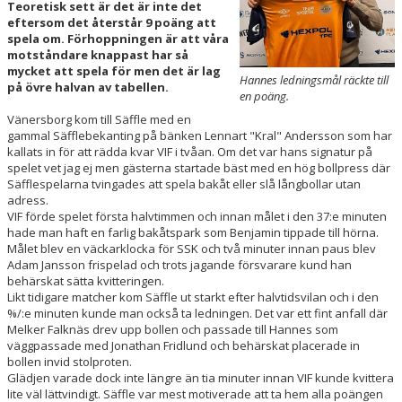
Teoretisk sett är det är inte det
eftersom det återstår 9 poäng att
VÅRA LAG/TRÄNARE
spela om. Förhoppningen är att våra
motståndare knappast har så
mycket att spela för men det är lag
Hannes ledningsmål räckte till
på övre halvan av tabellen.
en poäng.
Vänersborg kom till Säffle med en
gammal Säfflebekanting på bänken Lennart "Kral" Andersson som har
kallats in för att rädda kvar VIF i tvåan. Om det var hans signatur på
spelet vet jag ej men gästerna startade bäst med en hög bollpress där
Säfflespelarna tvingades att spela bakåt eller slå långbollar utan
adress.
VIF förde spelet första halvtimmen och innan målet i den 37:e minuten
hade man haft en farlig bakåtspark som Benjamin tippade till hörna.
Målet blev en väckarklocka för SSK och två minuter innan paus blev
Adam Jansson frispelad och trots jagande försvarare kund han
behärskat sätta kvitteringen.
Likt tidigare matcher kom Säffle ut starkt efter halvtidsvilan och i den
%/:e minuten kunde man också ta ledningen. Det var ett fint anfall där
Melker Falknäs drev upp bollen och passade till Hannes som
väggpassade med Jonathan Fridlund och behärskat placerade in
bollen invid stolproten.
Glädjen varade dock inte längre än tia minuter innan VIF kunde kvittera
lite väl lättvindigt. Säffle var mest motiverade att ta hem alla poängen