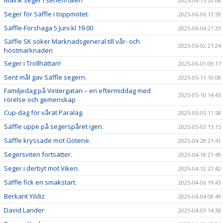
Målrik seger i seriefinalen
2025-06-15 20:08
Seger för Säffle i toppmötet.
2025-06-06 13:59
Säffle-Forshaga 5 Juni kl 19.00
2025-06-04 21:33
Säffle SK söker Marknadsgeneral till vår- och
2025-06-02 21:24
höstmarknaden
Seger i Trollhättan!
2025-06-01 09:17
Sent mål gav Säffle segern.
2025-05-11 10:08
Familjedag på Vintergatan – en eftermiddag med
2025-05-10 14:43
rörelse och gemenskap
Cup-dag för vårat Paralag.
2025-05-05 11:58
Säffle uppe på segerspåret igen.
2025-05-03 13:15
Säffle kryssade mot Götene.
2025-04-28 21:41
Segersviten fortsätter.
2025-04-18 21:49
Seger i derbyt mot Viken.
2025-04-12 21:42
Säffle fick en smakstart.
2025-04-06 19:43
Berkant Yildiz
2025-04-04 08:49
David Lander
2025-04-03 14:38