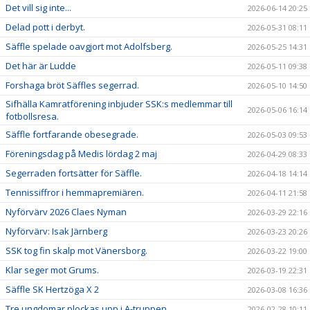
Det vill sig inte...
2026-06-14 20:25
Delad pott i derbyt.
2026-05-31 08:11
Säffle spelade oavgjort mot Adolfsberg.
2026-05-25 14:31
Det här är Ludde
2026-05-11 09:38
Forshaga bröt Säffles segerrad.
2026-05-10 14:50
Sifhälla Kamratförening inbjuder SSK:s medlemmar till
2026-05-06 16:14
fotbollsresa.
Säffle fortfarande obesegrade.
2026-05-03 09:53
Föreningsdag på Medis lördag 2 maj
2026-04-29 08:33
Segerraden fortsätter för Säffle.
2026-04-18 14:14
Tennissiffror i hemmapremiären.
2026-04-11 21:58
Nyförvärv 2026 Claes Nyman
2026-03-29 22:16
Nyförvärv: Isak Järnberg
2026-03-23 20:26
SSK tog fin skalp mot Vänersborg.
2026-03-22 19:00
Klar seger mot Grums.
2026-03-19 22:31
Säffle SK Hertzöga X 2
2026-03-08 16:36
Tre ungdomar plockas upp i A-truppen.
2026-02-28 10:11