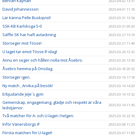
Bervan Kayhan
2025-04-02 13:31
David Johannesson
2025-04-01 11:18
Lär känna Pelle Buskqvist!
2025-03-31 13:56
SSK-KB Karlskoga 5-0
2025-03-31 09:20
Säffle SK har haft avtackning
2025-03-27 15:19
Storseger mot Tösse!
2025-03-27 11:49
U laget tar emot Tösse IF idag!
2025-03-26 12:32
Ännu en seger och hållen nolla mot Åsebro.
2025-03-20 13:50
Åsebro hemma på Onsdag.
2025-03-18 20:52
Storseger igen.
2025-03-16 17:18
Ny match , Arvika på besök!
2025-03-14 14:20
Erbjudande JeJe´s gym
2025-03-14 13:52
Gemenskap, engagemang, glädje och respekt är våra
2025-03-14 11:45
ledstjärnor.
Två matcher för A- och U-laget i helgen.
2025-03-10 22:10
Inför Vänersborgs IF
2025-03-08 11:25
Första matchen för U-laget!
2025-03-07 11:00