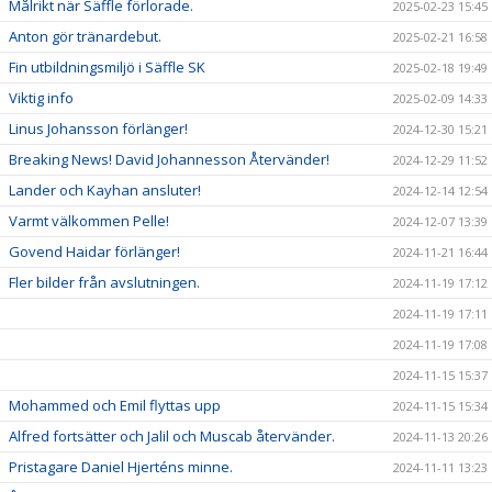
Målrikt när Säffle förlorade.
2025-02-23 15:45
Anton gör tränardebut.
2025-02-21 16:58
Fin utbildningsmiljö i Säffle SK
2025-02-18 19:49
Viktig info
2025-02-09 14:33
Linus Johansson förlänger!
2024-12-30 15:21
Breaking News! David Johannesson Återvänder!
2024-12-29 11:52
Lander och Kayhan ansluter!
2024-12-14 12:54
Varmt välkommen Pelle!
2024-12-07 13:39
Govend Haidar förlänger!
2024-11-21 16:44
Fler bilder från avslutningen.
2024-11-19 17:12
2024-11-19 17:11
2024-11-19 17:08
2024-11-15 15:37
Mohammed och Emil flyttas upp
2024-11-15 15:34
Alfred fortsätter och Jalil och Muscab återvänder.
2024-11-13 20:26
Pristagare Daniel Hjerténs minne.
2024-11-11 13:23