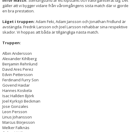
Inför match:
Stenungsund är ett löpstarkt och välorganiserat lag. Det
gäller att vi bygger vidare från våromgångens sista match där vi gjorde
en bra prestation.
VÅRA LAG/TRÄNARE
Läget i truppen:
Adam Feki, Adam Jansson och Jonathan Fridlund är
avstängda. Fredrik Larsson och Joel Larsson rehabbar sina respektive
skador. Vi hoppas att båda är tillgängliga nästa match.
Truppen:
Albin Andersson
Alexander Kihlberg
Benjamin Rehnlund
David Ares Perez
Edvin Pettersson
Ferdinand Furry Son
Govend Haidar
Hannes Koskela
Isac Hallden Björk
Joel Kyrksjö Beckman
Jose Gonzales
Leon Persson
Linus Johansson
Marcus Börjesson
Melker Falknäs