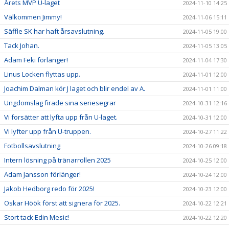
Årets MVP U-laget
2024-11-10 14:25
Välkommen Jimmy!
2024-11-06 15:11
Säffle SK har haft årsavslutning.
2024-11-05 19:00
Tack Johan.
2024-11-05 13:05
Adam Feki förlänger!
2024-11-04 17:30
Linus Locken flyttas upp.
2024-11-01 12:00
Joachim Dalman kör J laget och blir endel av A.
2024-11-01 11:00
Ungdomslag firade sina seriesegrar
2024-10-31 12:16
Vi forsätter att lyfta upp från U-laget.
2024-10-31 12:00
Vi lyfter upp från U-truppen.
2024-10-27 11:22
Fotbollsavslutning
2024-10-26 09:18
Intern lösning på tränarrollen 2025
2024-10-25 12:00
Adam Jansson förlänger!
2024-10-24 12:00
Jakob Hedborg redo för 2025!
2024-10-23 12:00
Oskar Höök först att signera för 2025.
2024-10-22 12:21
Stort tack Edin Mesic!
2024-10-22 12:20