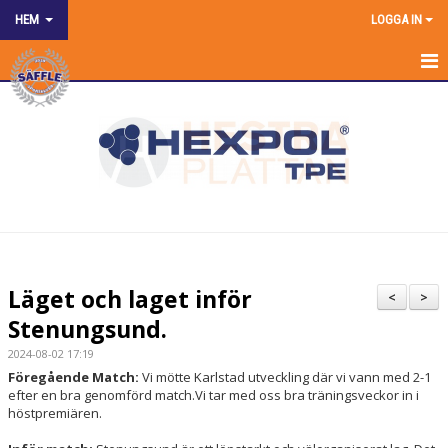
HEM
LOGGA IN
HEM
NYHETER
OM KLUBBEN
SPONSRING
KONTAKT KANSLIET
Läget och laget inför
<
>
KALENDER
Stenungsund.
2024-08-02 17:19
BILDGALLERI
Föregående Match:
Vi mötte Karlstad utveckling där vi vann med 2-1
efter en bra genomförd match.Vi tar med oss bra träningsveckor in i
DOKUMENT
höstpremiären.
MATCHER