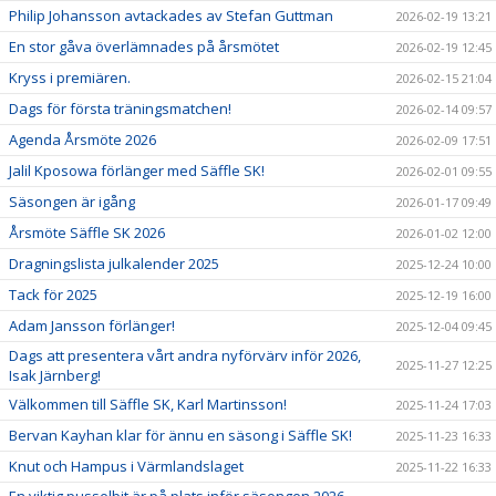
Philip Johansson avtackades av Stefan Guttman
2026-02-19 13:21
En stor gåva överlämnades på årsmötet
2026-02-19 12:45
Kryss i premiären.
2026-02-15 21:04
Dags för första träningsmatchen!
2026-02-14 09:57
Agenda Årsmöte 2026
2026-02-09 17:51
Jalil Kposowa förlänger med Säffle SK!
2026-02-01 09:55
Säsongen är igång
2026-01-17 09:49
Årsmöte Säffle SK 2026
2026-01-02 12:00
Dragningslista julkalender 2025
2025-12-24 10:00
Tack för 2025
2025-12-19 16:00
Adam Jansson förlänger!
2025-12-04 09:45
Dags att presentera vårt andra nyförvärv inför 2026,
2025-11-27 12:25
Isak Järnberg!
Välkommen till Säffle SK, Karl Martinsson!
2025-11-24 17:03
Bervan Kayhan klar för ännu en säsong i Säffle SK!
2025-11-23 16:33
Knut och Hampus i Värmlandslaget
2025-11-22 16:33