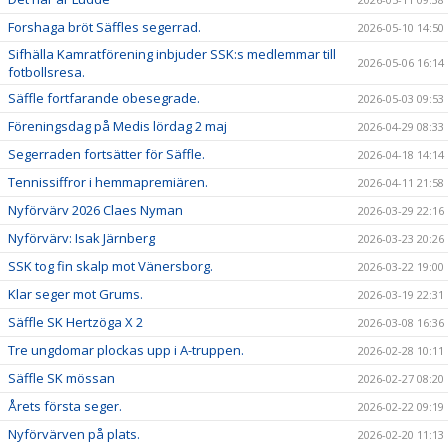
Forshaga bröt Säffles segerrad.
2026-05-10 14:50
Sifhälla Kamratförening inbjuder SSK:s medlemmar till
2026-05-06 16:14
fotbollsresa.
Säffle fortfarande obesegrade.
2026-05-03 09:53
Föreningsdag på Medis lördag 2 maj
2026-04-29 08:33
Segerraden fortsätter för Säffle.
2026-04-18 14:14
Tennissiffror i hemmapremiären.
2026-04-11 21:58
Nyförvärv 2026 Claes Nyman
2026-03-29 22:16
Nyförvärv: Isak Järnberg
2026-03-23 20:26
SSK tog fin skalp mot Vänersborg.
2026-03-22 19:00
Klar seger mot Grums.
2026-03-19 22:31
Säffle SK Hertzöga X 2
2026-03-08 16:36
Tre ungdomar plockas upp i A-truppen.
2026-02-28 10:11
Säffle SK mössan
2026-02-27 08:20
Årets första seger.
2026-02-22 09:19
Nyförvärven på plats.
2026-02-20 11:13