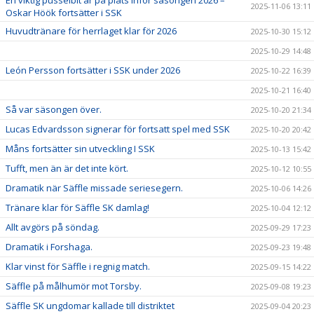
En viktig pusselbit är på plats inför säsongen 2026 –
2025-11-06 13:11
Oskar Höök fortsätter i SSK
Huvudtränare för herrlaget klar för 2026
2025-10-30 15:12
2025-10-29 14:48
León Persson fortsätter i SSK under 2026
2025-10-22 16:39
2025-10-21 16:40
Så var säsongen över.
2025-10-20 21:34
Lucas Edvardsson signerar för fortsatt spel med SSK
2025-10-20 20:42
Måns fortsätter sin utveckling I SSK
2025-10-13 15:42
Tufft, men än är det inte kört.
2025-10-12 10:55
Dramatik när Säffle missade seriesegern.
2025-10-06 14:26
Tränare klar för Säffle SK damlag!
2025-10-04 12:12
Allt avgörs på söndag.
2025-09-29 17:23
Dramatik i Forshaga.
2025-09-23 19:48
Klar vinst för Säffle i regnig match.
2025-09-15 14:22
Säffle på målhumör mot Torsby.
2025-09-08 19:23
Säffle SK ungdomar kallade till distriktet
2025-09-04 20:23