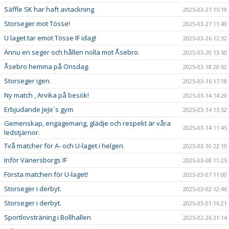
Säffle SK har haft avtackning
2025-03-27 15:19
Storseger mot Tösse!
2025-03-27 11:49
U laget tar emot Tösse IF idag!
2025-03-26 12:32
Ännu en seger och hållen nolla mot Åsebro.
2025-03-20 13:50
Åsebro hemma på Onsdag.
2025-03-18 20:52
Storseger igen.
2025-03-16 17:18
Ny match , Arvika på besök!
2025-03-14 14:20
Erbjudande JeJe´s gym
2025-03-14 13:52
Gemenskap, engagemang, glädje och respekt är våra
2025-03-14 11:45
ledstjärnor.
Två matcher för A- och U-laget i helgen.
2025-03-10 22:10
Inför Vänersborgs IF
2025-03-08 11:25
Första matchen för U-laget!
2025-03-07 11:00
Storseger i derbyt.
2025-03-02 12:46
Storseger i derbyt.
2025-03-01 16:21
Sportlovsträning i Bollhallen
2025-02-26 21:14