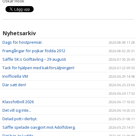
Oskar Höök
Nyhetsarkiv
Dags för höstpremiär.
2026-08-08 11:28
Framgångar för pojkar födda 2012
2026-08-02 20:31
Säffle SK:s Golftävling – 29 augusti
2026-07-30 20:45
Tack för hjälpen med kakförsäljningen!
2026-07-22 09:53
Inofficiella VM
2026-06-29 14:58
Där satt den!
2026-06-25 23:06
2026-06-24 17:32
Klassfotboll 2026
2026-06-17 10:02
Det vill sig inte...
2026-06-14 20:25
Delad pott i derbyt.
2026-05-31 08:11
Säffle spelade oavgjort mot Adolfsberg.
2026-05-25 14:31
Det här är Ludde
2026-05-11 09:38