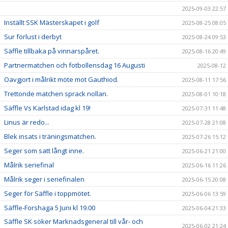
2025-09-03 22:57
Inställt SSK Mästerskapet i golf
2025-08-25 08:05
Sur förlust i derbyt
2025-08-24 09:53
Säffle tillbaka på vinnarspåret.
2025-08-16 20:49
Partnermatchen och fotbollensdag 16 Augusti
2025-08-12
Oavgjort i målrikt möte mot Gauthiod.
2025-08-11 17:56
Trettonde matchen sprack nollan.
2025-08-01 10:18
Säffle Vs Karlstad idag kl 19!
2025-07-31 11:48
Linus är redo...
2025-07-28 21:08
Blek insats i träningsmatchen.
2025-07-26 15:12
Seger som satt långt inne.
2025-06-21 21:00
Målrik seriefinal
2025-06-16 11:26
Målrik seger i seriefinalen
2025-06-15 20:08
Seger för Säffle i toppmötet.
2025-06-06 13:59
Säffle-Forshaga 5 Juni kl 19.00
2025-06-04 21:33
Säffle SK söker Marknadsgeneral till vår- och
2025-06-02 21:24