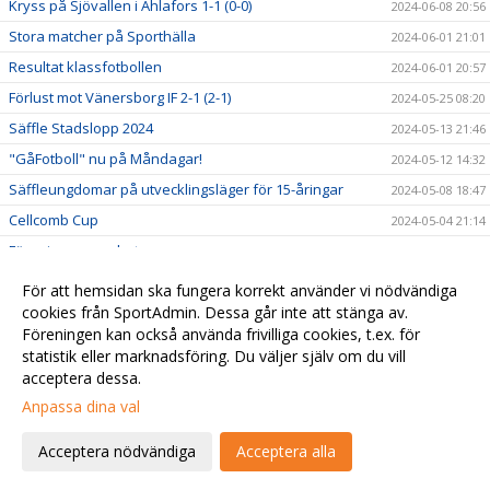
Kryss på Sjövallen i Ahlafors 1-1 (0-0)
2024-06-08 20:56
Stora matcher på Sporthälla
2024-06-01 21:01
Resultat klassfotbollen
2024-06-01 20:57
Förlust mot Vänersborg IF 2-1 (2-1)
2024-05-25 08:20
Säffle Stadslopp 2024
2024-05-13 21:46
"GåFotboll" nu på Måndagar!
2024-05-12 14:32
Säffleungdomar på utvecklingsläger för 15-åringar
2024-05-08 18:47
Cellcomb Cup
2024-05-04 21:14
Föreningssamarbete
2024-05-04 21:13
Start för Gåfotboll tisdag 27/2
2024-02-24 01:26
För att hemsidan ska fungera korrekt använder vi nödvändiga
VÄLKOMMEN TILL SÄFFLE SK!
cookies från SportAdmin. Dessa går inte att stänga av.
2023-11-15 15:44
Föreningen kan också använda frivilliga cookies, t.ex. för
2023-11-14 15:44
statistik eller marknadsföring. Du väljer själv om du vill
acceptera dessa.
Anpassa dina val
Cookie-
Gå till
inställningar
Webbversion
Acceptera nödvändiga
Acceptera alla