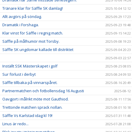
Dramatik när Säffle missade seriesegern.
2025-10-06 14:26
Tränare klar för Säffle SK damlag!
2025-10-04 12:12
Allt avgörs på söndag.
2025-09-29 17:23
Dramatik i Forshaga.
2025-09-23 19:48
Klar vinst för Säffle i regnig match.
2025-09-15 14:22
Säffle på målhumör mot Torsby.
2025-09-08 19:23
Säffle SK ungdomar kallade till distriktet
2025-09-04 20:23
2025-09-03 22:57
Inställt SSK Mästerskapet i golf
2025-08-25 08:05
Sur förlust i derbyt
2025-08-24 09:53
Säffle tillbaka på vinnarspåret.
2025-08-16 20:49
Partnermatchen och fotbollensdag 16 Augusti
2025-08-12
Oavgjort i målrikt möte mot Gauthiod.
2025-08-11 17:56
Trettonde matchen sprack nollan.
2025-08-01 10:18
Säffle Vs Karlstad idag kl 19!
2025-07-31 11:48
Linus är redo...
2025-07-28 21:08