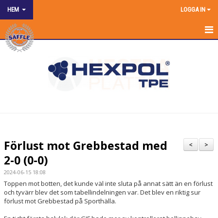
HEM
LOGGA IN
HEM
NYHETER
OM KLUBBEN
SPONSRING
KONTAKT KANSLIET
Förlust mot Grebbestad med
<
>
KALENDER
2-0 (0-0)
2024-06-15 18:08
BILDGALLERI
Toppen mot botten, det kunde väl inte sluta på annat sätt än en förlust
och tyvärr blev det som tabellindelningen var. Det blev en riktig sur
DOKUMENT
förlust mot Grebbestad på Sporthälla.
MATCHER