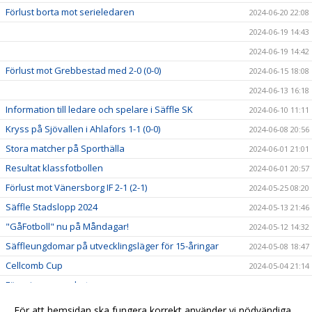
Förlust borta mot serieledaren
2024-06-20 22:08
2024-06-19 14:43
2024-06-19 14:42
Förlust mot Grebbestad med 2-0 (0-0)
2024-06-15 18:08
2024-06-13 16:18
Information till ledare och spelare i Säffle SK
2024-06-10 11:11
Kryss på Sjövallen i Ahlafors 1-1 (0-0)
2024-06-08 20:56
Stora matcher på Sporthälla
2024-06-01 21:01
Resultat klassfotbollen
2024-06-01 20:57
Förlust mot Vänersborg IF 2-1 (2-1)
2024-05-25 08:20
Säffle Stadslopp 2024
2024-05-13 21:46
"GåFotboll" nu på Måndagar!
2024-05-12 14:32
Säffleungdomar på utvecklingsläger för 15-åringar
2024-05-08 18:47
Cellcomb Cup
2024-05-04 21:14
Föreningssamarbete
2024-05-04 21:13
Start för Gåfotboll tisdag 27/2
2024-02-24 01:26
För att hemsidan ska fungera korrekt använder vi nödvändiga