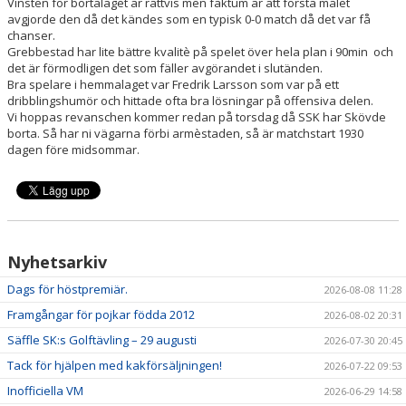
Vinsten för bortalaget är rättvis men faktum är att första målet
avgjorde den då det kändes som en typisk 0-0 match då det var få
chanser.
Grebbestad har lite bättre kvalitè på spelet över hela plan i 90min och
det är förmodligen det som fäller avgörandet i slutänden.
Bra spelare i hemmalaget var Fredrik Larsson som var på ett
dribblingshumör och hittade ofta bra lösningar på offensiva delen.
Vi hoppas revanschen kommer redan på torsdag då SSK har Skövde
borta. Så har ni vägarna förbi armèstaden, så är matchstart 1930
dagen före midsommar.
Nyhetsarkiv
Dags för höstpremiär.
2026-08-08 11:28
Framgångar för pojkar födda 2012
2026-08-02 20:31
Säffle SK:s Golftävling – 29 augusti
2026-07-30 20:45
Tack för hjälpen med kakförsäljningen!
2026-07-22 09:53
Inofficiella VM
2026-06-29 14:58