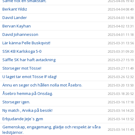
Säffle fick en smakstart.
2025-04-06 19:43
Berkant Yildiz
2025-04-04 08:49
David Lander
2025-04-03 14:38
Bervan Kayhan
2025-04-02 13:31
David Johannesson
2025-04-01 11:18
Lär känna Pelle Buskqvist!
2025-03-31 13:56
SSK-KB Karlskoga 5-0
2025-03-31 09:20
Säffle SK har haft avtackning
2025-03-27 15:19
Storseger mot Tösse!
2025-03-27 11:49
U laget tar emot Tösse IF idag!
2025-03-26 12:32
Ännu en seger och hållen nolla mot Åsebro.
2025-03-20 13:50
Åsebro hemma på Onsdag.
2025-03-18 20:52
Storseger igen.
2025-03-16 17:18
Ny match , Arvika på besök!
2025-03-14 14:20
Erbjudande JeJe´s gym
2025-03-14 13:52
Gemenskap, engagemang, glädje och respekt är våra
2025-03-14 11:45
ledstjärnor.