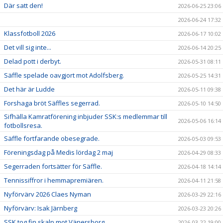
Där satt den!
2026-06-25 23:06
2026-06-24 17:32
Klassfotboll 2026
2026-06-17 10:02
Det vill sig inte...
2026-06-14 20:25
Delad pott i derbyt.
2026-05-31 08:11
Säffle spelade oavgjort mot Adolfsberg.
2026-05-25 14:31
Det här är Ludde
2026-05-11 09:38
Forshaga bröt Säffles segerrad.
2026-05-10 14:50
Sifhälla Kamratförening inbjuder SSK:s medlemmar till
2026-05-06 16:14
fotbollsresa.
Säffle fortfarande obesegrade.
2026-05-03 09:53
Föreningsdag på Medis lördag 2 maj
2026-04-29 08:33
Segerraden fortsätter för Säffle.
2026-04-18 14:14
Tennissiffror i hemmapremiären.
2026-04-11 21:58
Nyförvärv 2026 Claes Nyman
2026-03-29 22:16
Nyförvärv: Isak Järnberg
2026-03-23 20:26
SSK tog fin skalp mot Vänersborg.
2026-03-22 19:00