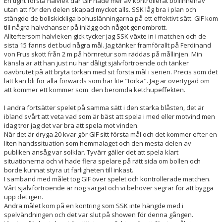
En tight första halvlek där GIF hade mer av kontrollerat bollinnehav
utan att för den delen skapad mycket alls. SSK låg bra i plan och
stängde de bollskickliga bohuslänningarna på ett effektivt sätt. GIF kom
VÅRA LAG/TRÄNARE
till några halvchanser på inlägg och något genombrott.
Allteftersom halvleken gick tycker jag SSK växte in i matchen och de
sista 15 fanns det bud några mål. Jag tänker framförallt på Ferdinand
von Frus skott från 2 m på hörnretur som räddas på mållinjen. Min
känsla är att han just nu har dåligt självförtroende och tänker
oavbrutet på att bryta torkan med sit första mål i serien. Precis som det
lätt kan bli för alla forwards som har lite "torka". Jag är övertygad om
att kommer ett kommer som den berömda ketchupeffekten.
I andra fortsätter spelet på samma sätt i den starka blåsten, det är
ibland svårt att veta vad som är bäst att spela i med eller motvind men
idag tror jag det var bra att spela mot vinden.
När det är dryga 20 kvar gör GIF sitt första mål och det kommer efter en
liten handssituation som hemmalaget och den mesta delen av
publiken ansåg var solklar. Tyvärr gäller det att spela klart
situationerna och vi hade flera spelare på rätt sida om bollen och
borde kunnat styra ut farligheten till inkast.
I samband med målet tog GIF över spelet och kontrollerade matchen.
Vårt självförtroende är nog sargat och vi behöver segrar för att bygga
upp det igen.
Andra målet kom på en kontring som SSK inte hängde med i
spelvändningen och det var slut på showen för denna gången.