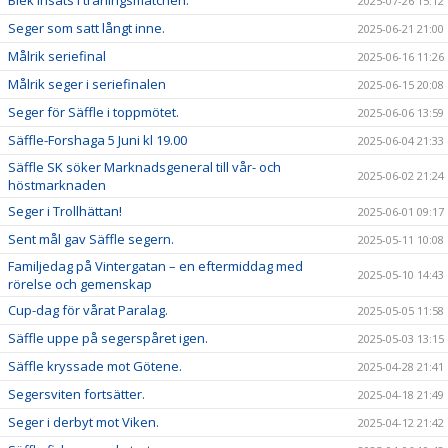
Blek insats i träningsmatchen.
2025-07-26 15:12
Seger som satt långt inne.
2025-06-21 21:00
Målrik seriefinal
2025-06-16 11:26
Målrik seger i seriefinalen
2025-06-15 20:08
Seger för Säffle i toppmötet.
2025-06-06 13:59
Säffle-Forshaga 5 Juni kl 19.00
2025-06-04 21:33
Säffle SK söker Marknadsgeneral till vår- och
2025-06-02 21:24
höstmarknaden
Seger i Trollhättan!
2025-06-01 09:17
Sent mål gav Säffle segern.
2025-05-11 10:08
Familjedag på Vintergatan – en eftermiddag med
2025-05-10 14:43
rörelse och gemenskap
Cup-dag för vårat Paralag.
2025-05-05 11:58
Säffle uppe på segerspåret igen.
2025-05-03 13:15
Säffle kryssade mot Götene.
2025-04-28 21:41
Segersviten fortsätter.
2025-04-18 21:49
Seger i derbyt mot Viken.
2025-04-12 21:42