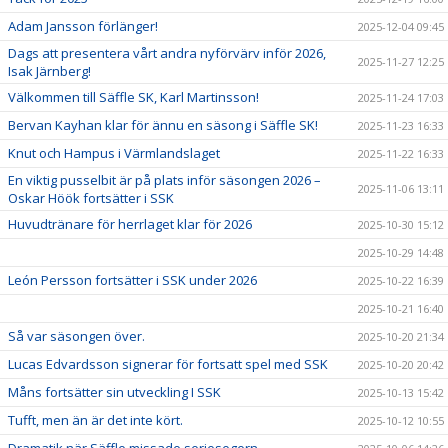
Adam Jansson förlänger!
2025-12-04 09:45
Dags att presentera vårt andra nyförvärv inför 2026,
2025-11-27 12:25
Isak Järnberg!
Välkommen till Säffle SK, Karl Martinsson!
2025-11-24 17:03
Bervan Kayhan klar för ännu en säsong i Säffle SK!
2025-11-23 16:33
Knut och Hampus i Värmlandslaget
2025-11-22 16:33
En viktig pusselbit är på plats inför säsongen 2026 –
2025-11-06 13:11
Oskar Höök fortsätter i SSK
Huvudtränare för herrlaget klar för 2026
2025-10-30 15:12
2025-10-29 14:48
León Persson fortsätter i SSK under 2026
2025-10-22 16:39
2025-10-21 16:40
Så var säsongen över.
2025-10-20 21:34
Lucas Edvardsson signerar för fortsatt spel med SSK
2025-10-20 20:42
Måns fortsätter sin utveckling I SSK
2025-10-13 15:42
Tufft, men än är det inte kört.
2025-10-12 10:55