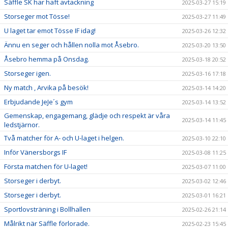
Säffle SK har haft avtackning
2025-03-27 15:19
Storseger mot Tösse!
2025-03-27 11:49
U laget tar emot Tösse IF idag!
2025-03-26 12:32
Ännu en seger och hållen nolla mot Åsebro.
2025-03-20 13:50
Åsebro hemma på Onsdag.
2025-03-18 20:52
Storseger igen.
2025-03-16 17:18
Ny match , Arvika på besök!
2025-03-14 14:20
Erbjudande JeJe´s gym
2025-03-14 13:52
Gemenskap, engagemang, glädje och respekt är våra
2025-03-14 11:45
ledstjärnor.
Två matcher för A- och U-laget i helgen.
2025-03-10 22:10
Inför Vänersborgs IF
2025-03-08 11:25
Första matchen för U-laget!
2025-03-07 11:00
Storseger i derbyt.
2025-03-02 12:46
Storseger i derbyt.
2025-03-01 16:21
Sportlovsträning i Bollhallen
2025-02-26 21:14
Målrikt när Säffle förlorade.
2025-02-23 15:45