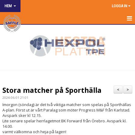
HEM
LOGGA IN
HEM
NYHETER
OM KLUBBEN
SPONSRING
KONTAKT KANSLIET
Stora matcher på Sporthälla
<
>
KALENDER
2024-06-01 21:01
Imorgon (söndag) är det två viktiga matcher som spelas på Sporthällas
BILDGALLERI
A-plan. Först ut är vårt Paralag som möter Progress M&F från Karlstad.
Avspark sker kl 12.15.
Lite senare spelar herrlagetmot BK Forward från Örebro. Avspark kl.
DOKUMENT
14.00.
varmt välkomna och heja på lagen!
MATCHER