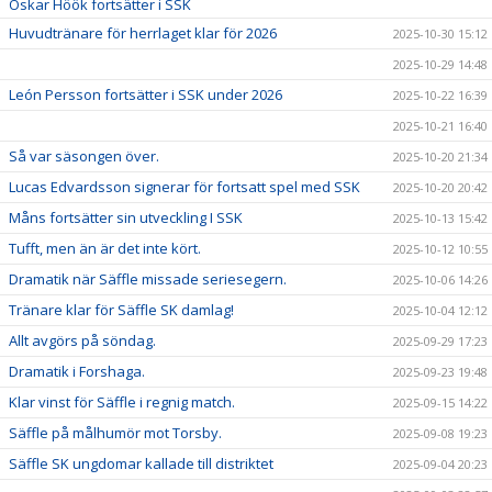
Oskar Höök fortsätter i SSK
Huvudtränare för herrlaget klar för 2026
2025-10-30 15:12
2025-10-29 14:48
León Persson fortsätter i SSK under 2026
2025-10-22 16:39
2025-10-21 16:40
Så var säsongen över.
2025-10-20 21:34
Lucas Edvardsson signerar för fortsatt spel med SSK
2025-10-20 20:42
Måns fortsätter sin utveckling I SSK
2025-10-13 15:42
Tufft, men än är det inte kört.
2025-10-12 10:55
Dramatik när Säffle missade seriesegern.
2025-10-06 14:26
Tränare klar för Säffle SK damlag!
2025-10-04 12:12
Allt avgörs på söndag.
2025-09-29 17:23
Dramatik i Forshaga.
2025-09-23 19:48
Klar vinst för Säffle i regnig match.
2025-09-15 14:22
Säffle på målhumör mot Torsby.
2025-09-08 19:23
Säffle SK ungdomar kallade till distriktet
2025-09-04 20:23