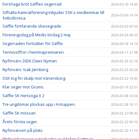
Forshaga bröt Säffles segerrad.
2026-05-10 14:50
Sifhälla Kamratförening inbjuder SSK:s medlemmar till
2026-05-06 16:14
fotbollsresa.
Säffle fortfarande obesegrade.
2026-05-03 09:53
Föreningsdag på Medis lördag 2 maj
2026-04-29 08:33
Segerraden fortsätter för Säffle.
2026-04-18 14:14
Tennissiffror i hemmapremiären.
2026-04-11 21:58
Nyförvärv 2026 Claes Nyman
2026-03-29 22:16
Nyförvärv: Isak Järnberg
2026-03-23 20:26
SSK tog fin skalp mot Vänersborg.
2026-03-22 19:00
Klar seger mot Grums.
2026-03-19 22:31
Säffle SK Hertzöga X 2
2026-03-08 16:36
Tre ungdomar plockas upp i A-truppen.
2026-02-28 10:11
Säffle SK mössan
2026-02-27 08:20
Årets första seger.
2026-02-22 09:19
Nyförvärven på plats.
2026-02-20 11:13