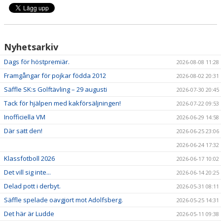
VÅRA LAG/TRÄNARE
Nyhetsarkiv
Dags för höstpremiär.
2026-08-08 11:28
Framgångar för pojkar födda 2012
2026-08-02 20:31
Säffle SK:s Golftävling – 29 augusti
2026-07-30 20:45
Tack för hjälpen med kakförsäljningen!
2026-07-22 09:53
Inofficiella VM
2026-06-29 14:58
Där satt den!
2026-06-25 23:06
2026-06-24 17:32
Klassfotboll 2026
2026-06-17 10:02
Det vill sig inte...
2026-06-14 20:25
Delad pott i derbyt.
2026-05-31 08:11
Säffle spelade oavgjort mot Adolfsberg.
2026-05-25 14:31
Det här är Ludde
2026-05-11 09:38