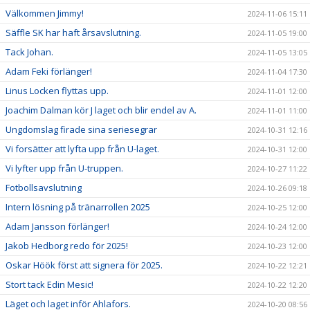
Välkommen Jimmy!
2024-11-06 15:11
Säffle SK har haft årsavslutning.
2024-11-05 19:00
Tack Johan.
2024-11-05 13:05
Adam Feki förlänger!
2024-11-04 17:30
Linus Locken flyttas upp.
2024-11-01 12:00
Joachim Dalman kör J laget och blir endel av A.
2024-11-01 11:00
Ungdomslag firade sina seriesegrar
2024-10-31 12:16
Vi forsätter att lyfta upp från U-laget.
2024-10-31 12:00
Vi lyfter upp från U-truppen.
2024-10-27 11:22
Fotbollsavslutning
2024-10-26 09:18
Intern lösning på tränarrollen 2025
2024-10-25 12:00
Adam Jansson förlänger!
2024-10-24 12:00
Jakob Hedborg redo för 2025!
2024-10-23 12:00
Oskar Höök först att signera för 2025.
2024-10-22 12:21
Stort tack Edin Mesic!
2024-10-22 12:20
Läget och laget inför Ahlafors.
2024-10-20 08:56