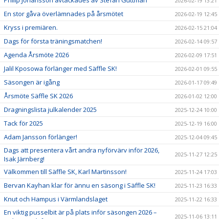
Philip Johansson avtackades av Stefan Guttman
2026-02-19 13:21
En stor gåva överlämnades på årsmötet
2026-02-19 12:45
Kryss i premiären.
2026-02-15 21:04
Dags för första träningsmatchen!
2026-02-14 09:57
Agenda Årsmöte 2026
2026-02-09 17:51
Jalil Kposowa förlänger med Säffle SK!
2026-02-01 09:55
Säsongen är igång
2026-01-17 09:49
Årsmöte Säffle SK 2026
2026-01-02 12:00
Dragningslista julkalender 2025
2025-12-24 10:00
Tack för 2025
2025-12-19 16:00
Adam Jansson förlänger!
2025-12-04 09:45
Dags att presentera vårt andra nyförvärv inför 2026,
2025-11-27 12:25
Isak Järnberg!
Välkommen till Säffle SK, Karl Martinsson!
2025-11-24 17:03
Bervan Kayhan klar för ännu en säsong i Säffle SK!
2025-11-23 16:33
Knut och Hampus i Värmlandslaget
2025-11-22 16:33
En viktig pusselbit är på plats inför säsongen 2026 –
2025-11-06 13:11