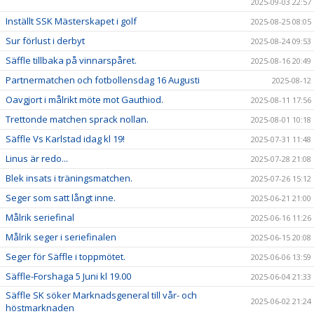
2025-09-03 22:57
Inställt SSK Mästerskapet i golf
2025-08-25 08:05
Sur förlust i derbyt
2025-08-24 09:53
Säffle tillbaka på vinnarspåret.
2025-08-16 20:49
Partnermatchen och fotbollensdag 16 Augusti
2025-08-12
Oavgjort i målrikt möte mot Gauthiod.
2025-08-11 17:56
Trettonde matchen sprack nollan.
2025-08-01 10:18
Säffle Vs Karlstad idag kl 19!
2025-07-31 11:48
Linus är redo...
2025-07-28 21:08
Blek insats i träningsmatchen.
2025-07-26 15:12
Seger som satt långt inne.
2025-06-21 21:00
Målrik seriefinal
2025-06-16 11:26
Målrik seger i seriefinalen
2025-06-15 20:08
Seger för Säffle i toppmötet.
2025-06-06 13:59
Säffle-Forshaga 5 Juni kl 19.00
2025-06-04 21:33
Säffle SK söker Marknadsgeneral till vår- och
2025-06-02 21:24
höstmarknaden